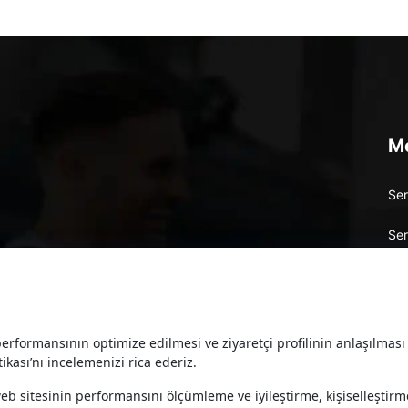
M
Ser
Ser
Ser
rformansının optimize edilmesi ve ziyaretçi profilinin anlaşılması 
kkoyunlu
#toyota-plaza-asf
#toyota-plaza-a
ikası’nı incelemenizi rica ederiz.
web sitesinin performansını ölçümleme ve iyileştirme, kişiselleştirm