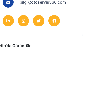
bilgi@otoservis360.com
rita'da Görüntüle