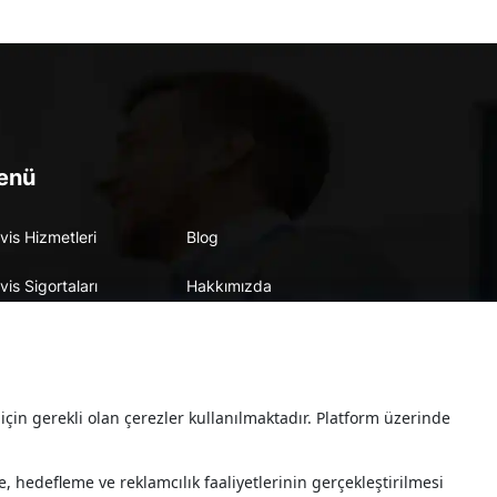
enü
vis Hizmetleri
Blog
vis Sigortaları
Hakkımızda
vis Markaları
İletişim
için gerekli olan çerezler kullanılmaktadır. Platform üzerinde
nkara
#toyota-alj-cekmekoy
#byd-zonguldak-y
e, hedefleme ve reklamcılık faaliyetlerinin gerçekleştirilmesi