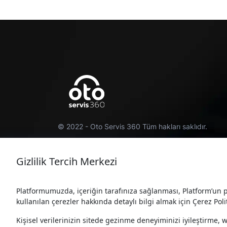
© 2022 - Oto Servis 360 Tüm hakları saklıdır.
Gizlilik Tercih Merkezi
Platformumuzda, içeriğin tarafınıza sağlanması, Platform’un pe
u
#toyota-plaza-aksoy
#toyota-plaza-a
kullanılan çerezler hakkında detaylı bilgi almak için Çerez Polit
Kişisel verilerinizin sitede gezinme deneyiminizi iyileştirme, 