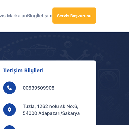
vis Markaları
Blog
İletişim
Servis Başvurusu
İletişim Bilgileri
00539509908
Tuzla, 1262 nolu sk No:6,
54000 Adapazarı/Sakarya