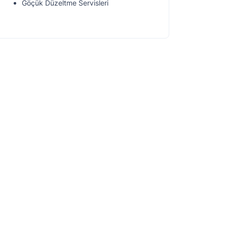
Göçük Düzeltme Servisleri
Kaporta Boya Servisleri
Lastik Tamiri Servisleri
App Plaka Servisleri
Araç Tamiri Servisleri
Elektronik Arıza Servisleri
LPG Montaj & Dönüşüm Servisleri
Oto Cam Servisleri
Oto Egzoz Servisleri
Boya Koruma Servisleri