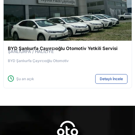
BYD Şanlıurfa Çayırcıoğlu Otomotiv Yetkili Servisi
ŞANLIURFA / HALİLİYE
BYD Şanlıurfa Çayırcıoğlu Otomotiv
Şu an açık
Detaylı İncele